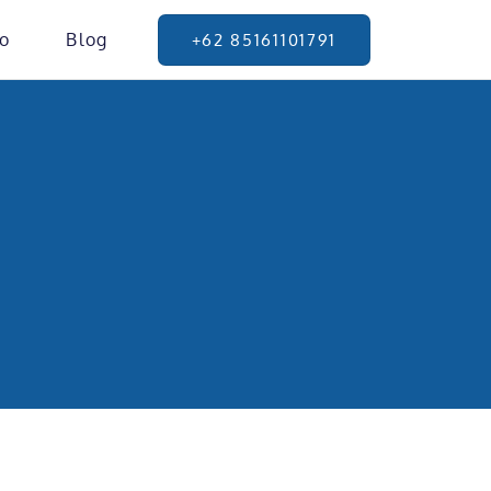
io
Blog
+62 85161101791
nline
isnis Anda.