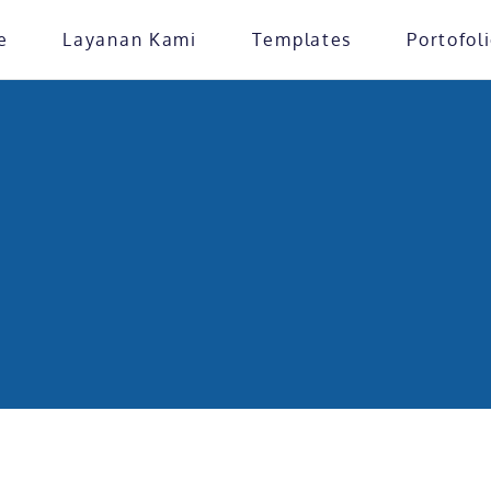
e
Layanan Kami
Templates
Portofol
Home
»
Toko Online
late Category: Toko O
erancang website profesional yang sesuai dengan identitas b